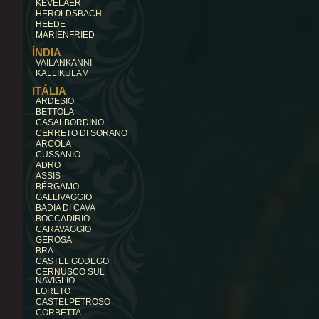
KEVELAER
HEROLDSBACH
HEEDE
MARIENFRIED
ÍNDIA
VAILANKANNI
KALLIKULAM
ITÁLIA
ARDESIO
BETTOLA
CASALBORDINO
CERRETO DI SORANO
ARCOLA
CUSSANIO
ADRO
ASSIS
BÉRGAMO
GALLIVAGGIO
BADIA DI CAVA
BOCCADIRIO
CARAVAGGIO
GEROSA
BRA
CASTEL GODEGO
CERNUSCO SUL
NAVIGLIO
LORETO
CASTELPETROSO
CORBETTA