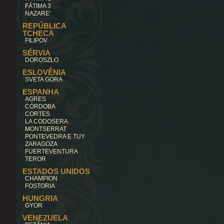
FÁTIMA 3
NAZARE'
REPÚBLICA
TCHECA
FILIPOV
SÉRVIA
DOROSZLO
ESLOVÊNIA
SVETA GORA
ESPANHA
AGRES
CÓRDOBA
CORTES
LA CODOSERA
MONTSERRAT
PONTEVEDRA E TUY
ZARAGOZA
FUERTEVENTURA
TEROR
ESTADOS UNIDOS
CHAMPION
FOSTORIA
HUNGRIA
GYOR
VENEZUELA