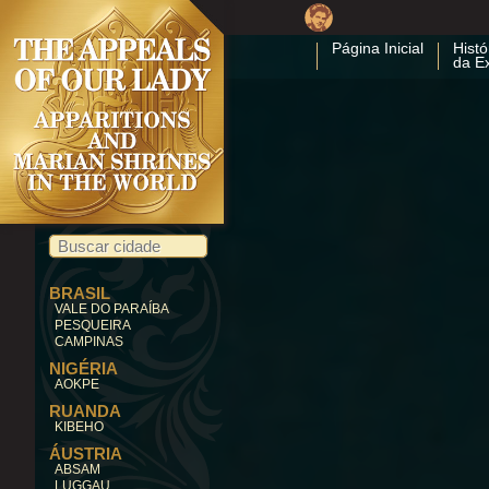
Página Inicial
Histó
da E
BRASIL
VALE DO PARAÍBA
PESQUEIRA
CAMPINAS
NIGÉRIA
AOKPE
RUANDA
KIBEHO
ÁUSTRIA
ABSAM
LUGGAU