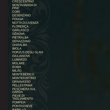
CRESCENTINO
MONTAGNAGA DI
PINE'
CORI
DESENZANO
FOGGIA
MOTTA DI LIVENZA
FLORENÇA
GARLASCO
GÊNOVA
PIETRALBA
GENAZZANO
GHISALBA
ÍMOLA
PORZUS DEGLI SLAVI
GIULIANOVA
LUMARZO
MOLARE
ROMA
MILÃO
MONTEBERICO
MONTEFORTINO
ORNAVASSO
PELLESTRINA
PESCHIERA SUL
GARDA
PIEVE DI
TAGLIAMENTO
POMPEIA
PONTASSIEVE
RAPALLO