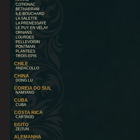
COTIGNAC
BETHARRAM
ILE-BOUCHARD
LA SALETTE
LA PRENESSAYE
LE PUY EN VELAY
ORNANS
LOURDES
PELLEVOISIN
PONTMAIN
PLANTEES
TROIS-EPIS
CHILE
ANDACOLLO
CHINA
DONG LU
COREIA DO SUL
NAMYANG
CUBA
CUBA
COSTA RICA
CÁRTAGO
EGITO
ZEITUN
ALEMANHA