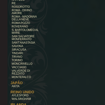
RE
ROGOROTTO
ROMA - DIVINO
AMORE
ROMA - MADONNA
DELLA NEVE
ROMA POZZO
ROVERANO
S. BARTOLOMEO AL
MARE
SAN SALVATORE
MONFERRATO
SANT'ANASTASIA
SAVONA
SIRACUSA
TINDARI
TIRANO
TORINO
MONCRIVELLO
VACCIAGO
VALVERDE DI
REZZATO
MONTEFALCO
JAPÃO
AKITA
REINO UNIDO
AYLESFORD
WALSINGHAM
IRLANDA