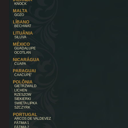
KNOCK
MALTA
GOZO
LÍBANO
BECHWAT
LITUÂNIA
SILUVA
MÉXICO
GUADALUPE
OCOTLAN
NICARÁGUA
CUAPA
PARAGUAI
CAACUPE'
POLÔNIA
GIETRZWALD
LICHEN
RZESZOW
SIEKIERKI
SWIETA LIPKA
SZCZYRK
PORTUGAL
ARCOS DE VALDEVEZ
FÁTIMA 1
FÁTIMA 2