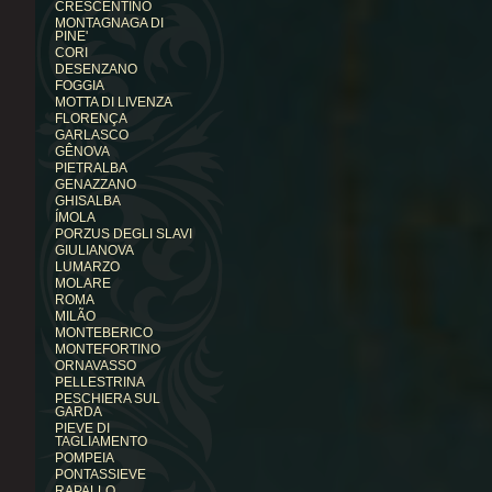
CRESCENTINO
MONTAGNAGA DI
PINE'
CORI
DESENZANO
FOGGIA
MOTTA DI LIVENZA
FLORENÇA
GARLASCO
GÊNOVA
PIETRALBA
GENAZZANO
GHISALBA
ÍMOLA
PORZUS DEGLI SLAVI
GIULIANOVA
LUMARZO
MOLARE
ROMA
MILÃO
MONTEBERICO
MONTEFORTINO
ORNAVASSO
PELLESTRINA
PESCHIERA SUL
GARDA
PIEVE DI
TAGLIAMENTO
POMPEIA
PONTASSIEVE
RAPALLO