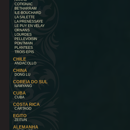
COTIGNAC
BETHARRAM
ILE-BOUCHARD
LA SALETTE
LA PRENESSAYE
LE PUY EN VELAY
ORNANS
LOURDES
PELLEVOISIN
PONTMAIN
PLANTEES
TROIS-EPIS
CHILE
ANDACOLLO
CHINA
DONG LU
COREIA DO SUL
NAMYANG
CUBA
CUBA
COSTA RICA
CÁRTAGO
EGITO
ZEITUN
ALEMANHA