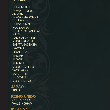
RE
ROGOROTTO
ROMA - DIVINO
AMORE
ROMA - MADONNA
DELLA NEVE
ROMA POZZO
ROVERANO
S. BARTOLOMEO AL
MARE
SAN SALVATORE
MONFERRATO
SANT'ANASTASIA
SAVONA
SIRACUSA
TINDARI
TIRANO
TORINO
MONCRIVELLO
VACCIAGO
VALVERDE DI
REZZATO
MONTEFALCO
JAPÃO
AKITA
REINO UNIDO
AYLESFORD
WALSINGHAM
IRLANDA