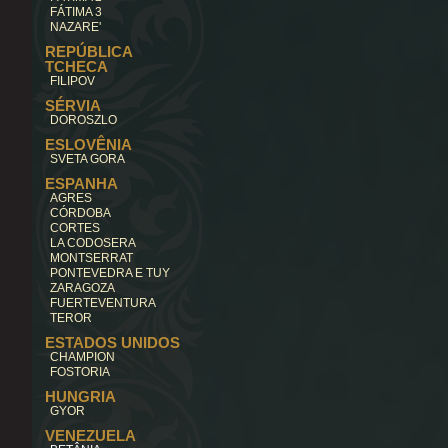
FÁTIMA 3
NAZARE'
REPÚBLICA
TCHECA
FILIPOV
SÉRVIA
DOROSZLO
ESLOVÊNIA
SVETA GORA
ESPANHA
AGRES
CÓRDOBA
CORTES
LA CODOSERA
MONTSERRAT
PONTEVEDRA E TUY
ZARAGOZA
FUERTEVENTURA
TEROR
ESTADOS UNIDOS
CHAMPION
FOSTORIA
HUNGRIA
GYOR
VENEZUELA