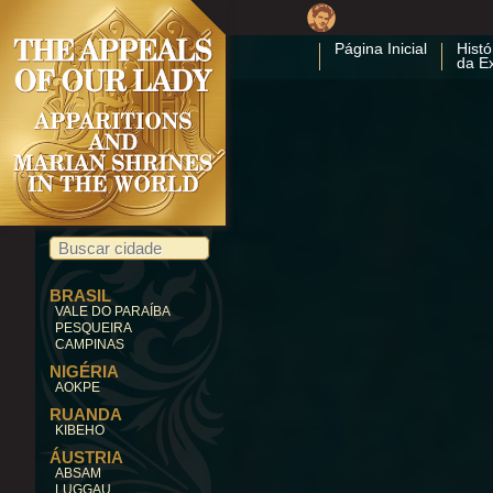
Página Inicial
Histó
da E
BRASIL
VALE DO PARAÍBA
PESQUEIRA
CAMPINAS
NIGÉRIA
AOKPE
RUANDA
KIBEHO
ÁUSTRIA
ABSAM
LUGGAU