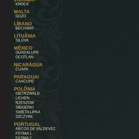
KNOCK
MALTA
GOZO
LÍBANO
BECHWAT
LITUÂNIA
SILUVA
MÉXICO
GUADALUPE
OCOTLAN
NICARÁGUA
CUAPA
PARAGUAI
CAACUPE'
POLÔNIA
GIETRZWALD
LICHEN
RZESZOW
SIEKIERKI
SWIETA LIPKA
SZCZYRK
PORTUGAL
ARCOS DE VALDEVEZ
FÁTIMA 1
FÁTIMA 2