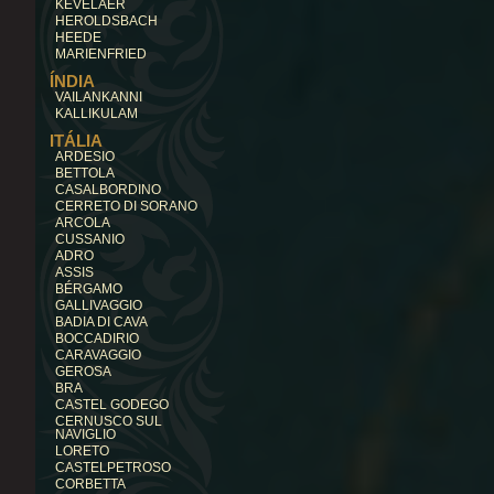
KEVELAER
HEROLDSBACH
HEEDE
MARIENFRIED
ÍNDIA
VAILANKANNI
KALLIKULAM
ITÁLIA
ARDESIO
BETTOLA
CASALBORDINO
CERRETO DI SORANO
ARCOLA
CUSSANIO
ADRO
ASSIS
BÉRGAMO
GALLIVAGGIO
BADIA DI CAVA
BOCCADIRIO
CARAVAGGIO
GEROSA
BRA
CASTEL GODEGO
CERNUSCO SUL
NAVIGLIO
LORETO
CASTELPETROSO
CORBETTA