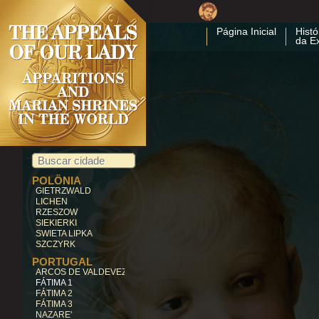
MALTA
GOZO
LÍBANO
Página Inicial
Histó
da E
BECHWAT
LITUÂNIA
SILUVA
MÉXICO
GUADALUPE
OCOTLAN
NICARÁGUA
CUAPA
PARAGUAI
CAACUPE'
POLÔNIA
GIETRZWALD
LICHEN
RZESZOW
SIEKIERKI
SWIETA LIPKA
SZCZYRK
PORTUGAL
ARCOS DE VALDEVEZ
FÁTIMA 1
FÁTIMA 2
FÁTIMA 3
NAZARE'