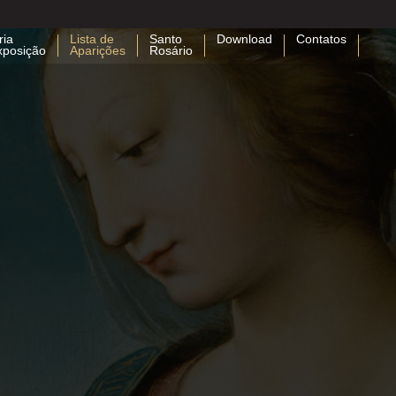
ria
Lista de
Santo
Download
Contatos
xposição
Aparições
Rosário