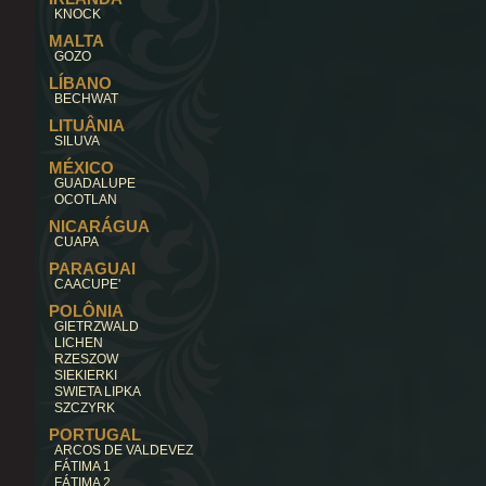
KNOCK
MALTA
GOZO
LÍBANO
BECHWAT
LITUÂNIA
SILUVA
MÉXICO
GUADALUPE
OCOTLAN
NICARÁGUA
CUAPA
PARAGUAI
CAACUPE'
POLÔNIA
GIETRZWALD
LICHEN
RZESZOW
SIEKIERKI
SWIETA LIPKA
SZCZYRK
PORTUGAL
ARCOS DE VALDEVEZ
FÁTIMA 1
FÁTIMA 2