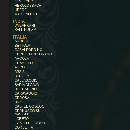
KEVELAER
HEROLDSBACH
HEEDE
MARIENFRIED
ÍNDIA
VAILANKANNI
KALLIKULAM
ITÁLIA
ARDESIO
BETTOLA
CASALBORDINO
CERRETO DI SORANO
ARCOLA
CUSSANIO
ADRO
ASSIS
BÉRGAMO
GALLIVAGGIO
BADIA DI CAVA
BOCCADIRIO
CARAVAGGIO
GEROSA
BRA
CASTEL GODEGO
CERNUSCO SUL
NAVIGLIO
LORETO
CASTELPETROSO
CORBETTA