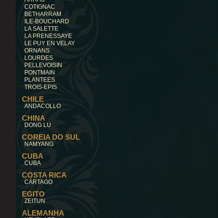
COTIGNAC
BETHARRAM
ILE-BOUCHARD
LA SALETTE
LA PRENESSAYE
LE PUY EN VELAY
ORNANS
LOURDES
PELLEVOISIN
PONTMAIN
PLANTEES
TROIS-EPIS
CHILE
ANDACOLLO
CHINA
DONG LU
COREIA DO SUL
NAMYANG
CUBA
CUBA
COSTA RICA
CÁRTAGO
EGITO
ZEITUN
ALEMANHA