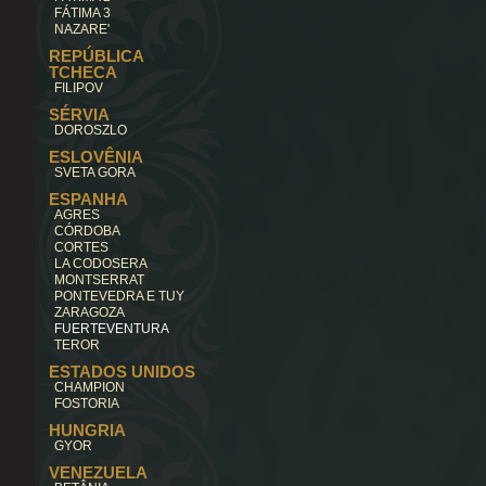
FÁTIMA 3
NAZARE'
REPÚBLICA
TCHECA
FILIPOV
SÉRVIA
DOROSZLO
ESLOVÊNIA
SVETA GORA
ESPANHA
AGRES
CÓRDOBA
CORTES
LA CODOSERA
MONTSERRAT
PONTEVEDRA E TUY
ZARAGOZA
FUERTEVENTURA
TEROR
ESTADOS UNIDOS
CHAMPION
FOSTORIA
HUNGRIA
GYOR
VENEZUELA