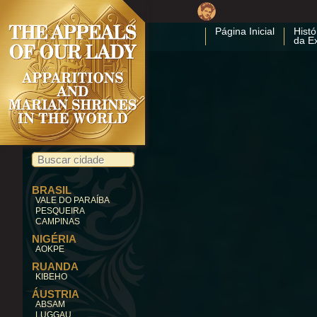
Página Inicial
Histó
da E
BRASIL
VALE DO PARAÍBA
PESQUEIRA
CAMPINAS
NIGÉRIA
AOKPE
RUANDA
KIBEHO
ÁUSTRIA
ABSAM
LUGGAU