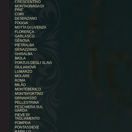
CRESCENTINO
MONTAGNAGA DI
PINE'
CORI
DESENZANO
FOGGIA
MOTTA DI LIVENZA
FLORENÇA
GARLASCO
GÊNOVA
PIETRALBA
GENAZZANO
GHISALBA
ÍMOLA
PORZUS DEGLI SLAVI
GIULIANOVA
LUMARZO
MOLARE
ROMA
MILÃO
MONTEBERICO
MONTEFORTINO
ORNAVASSO
PELLESTRINA
PESCHIERA SUL
GARDA
PIEVE DI
TAGLIAMENTO
POMPEIA
PONTASSIEVE
RAPALLO