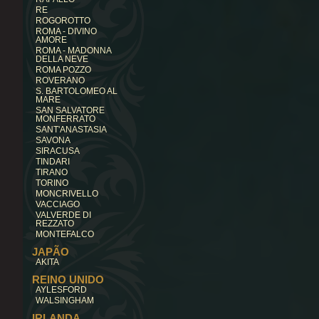
RE
ROGOROTTO
ROMA - DIVINO
AMORE
ROMA - MADONNA
DELLA NEVE
ROMA POZZO
ROVERANO
S. BARTOLOMEO AL
MARE
SAN SALVATORE
MONFERRATO
SANT'ANASTASIA
SAVONA
SIRACUSA
TINDARI
TIRANO
TORINO
MONCRIVELLO
VACCIAGO
VALVERDE DI
REZZATO
MONTEFALCO
JAPÃO
AKITA
REINO UNIDO
AYLESFORD
WALSINGHAM
IRLANDA