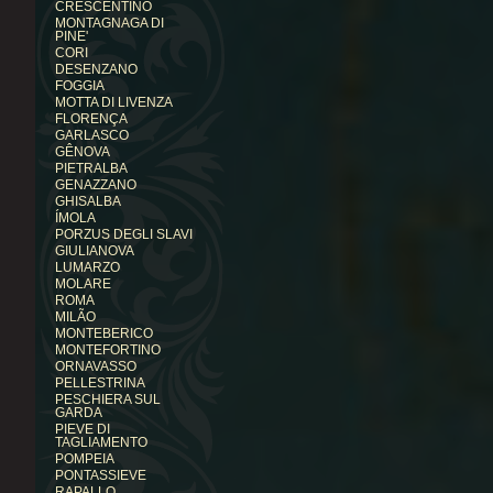
CRESCENTINO
MONTAGNAGA DI
PINE'
CORI
DESENZANO
FOGGIA
MOTTA DI LIVENZA
FLORENÇA
GARLASCO
GÊNOVA
PIETRALBA
GENAZZANO
GHISALBA
ÍMOLA
PORZUS DEGLI SLAVI
GIULIANOVA
LUMARZO
MOLARE
ROMA
MILÃO
MONTEBERICO
MONTEFORTINO
ORNAVASSO
PELLESTRINA
PESCHIERA SUL
GARDA
PIEVE DI
TAGLIAMENTO
POMPEIA
PONTASSIEVE
RAPALLO