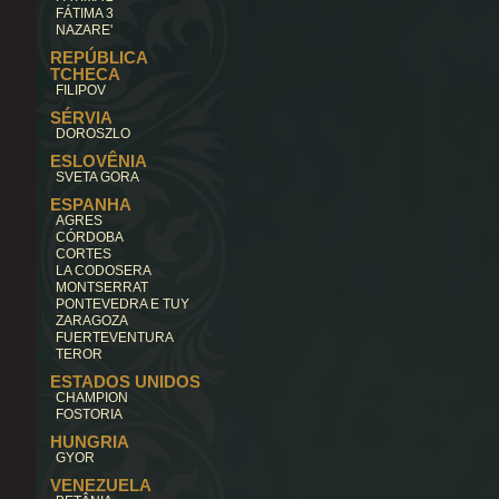
FÁTIMA 3
NAZARE'
REPÚBLICA
TCHECA
FILIPOV
SÉRVIA
DOROSZLO
ESLOVÊNIA
SVETA GORA
ESPANHA
AGRES
CÓRDOBA
CORTES
LA CODOSERA
MONTSERRAT
PONTEVEDRA E TUY
ZARAGOZA
FUERTEVENTURA
TEROR
ESTADOS UNIDOS
CHAMPION
FOSTORIA
HUNGRIA
GYOR
VENEZUELA