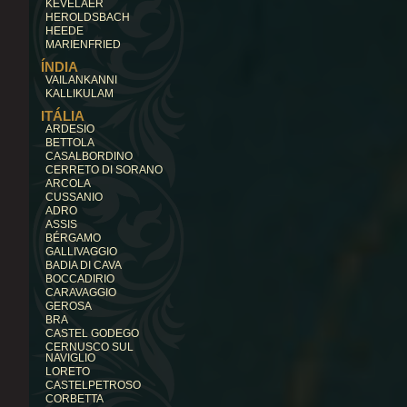
KEVELAER
HEROLDSBACH
HEEDE
MARIENFRIED
ÍNDIA
VAILANKANNI
KALLIKULAM
ITÁLIA
ARDESIO
BETTOLA
CASALBORDINO
CERRETO DI SORANO
ARCOLA
CUSSANIO
ADRO
ASSIS
BÉRGAMO
GALLIVAGGIO
BADIA DI CAVA
BOCCADIRIO
CARAVAGGIO
GEROSA
BRA
CASTEL GODEGO
CERNUSCO SUL
NAVIGLIO
LORETO
CASTELPETROSO
CORBETTA