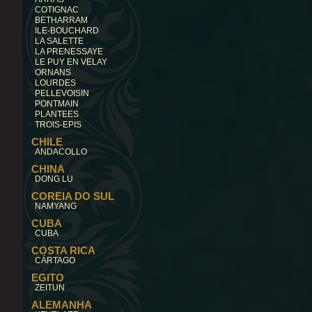
COTIGNAC
BETHARRAM
ILE-BOUCHARD
LA SALETTE
LA PRENESSAYE
LE PUY EN VELAY
ORNANS
LOURDES
PELLEVOISIN
PONTMAIN
PLANTEES
TROIS-EPIS
CHILE
ANDACOLLO
CHINA
DONG LU
COREIA DO SUL
NAMYANG
CUBA
CUBA
COSTA RICA
CÁRTAGO
EGITO
ZEITUN
ALEMANHA