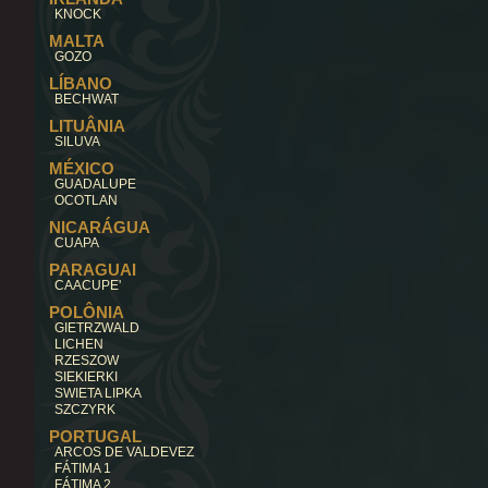
KNOCK
MALTA
GOZO
LÍBANO
BECHWAT
LITUÂNIA
SILUVA
MÉXICO
GUADALUPE
OCOTLAN
NICARÁGUA
CUAPA
PARAGUAI
CAACUPE'
POLÔNIA
GIETRZWALD
LICHEN
RZESZOW
SIEKIERKI
SWIETA LIPKA
SZCZYRK
PORTUGAL
ARCOS DE VALDEVEZ
FÁTIMA 1
FÁTIMA 2