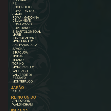
RE
ROGOROTTO
ROMA - DIVINO
AMORE
ROMA - MADONNA
DELLA NEVE
ROMA POZZO
ROVERANO
S. BARTOLOMEO AL
MARE
SAN SALVATORE
MONFERRATO
SANT'ANASTASIA
SAVONA
SIRACUSA
TINDARI
TIRANO
TORINO
MONCRIVELLO
VACCIAGO
VALVERDE DI
REZZATO
MONTEFALCO
JAPÃO
AKITA
REINO UNIDO
AYLESFORD
WALSINGHAM
IRLANDA