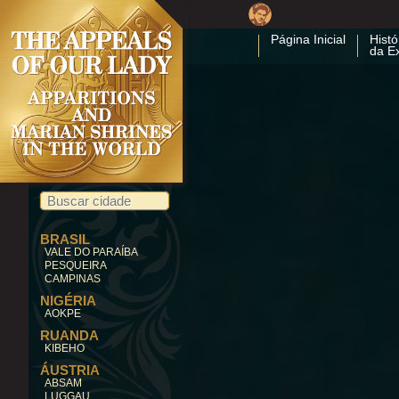
Página Inicial
Histó
da E
BRASIL
VALE DO PARAÍBA
PESQUEIRA
CAMPINAS
NIGÉRIA
AOKPE
RUANDA
KIBEHO
ÁUSTRIA
ABSAM
LUGGAU