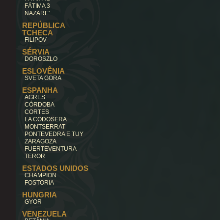
FÁTIMA 3
NAZARE'
REPÚBLICA
TCHECA
FILIPOV
SÉRVIA
DOROSZLO
ESLOVÊNIA
SVETA GORA
ESPANHA
AGRES
CÓRDOBA
CORTES
LA CODOSERA
MONTSERRAT
PONTEVEDRA E TUY
ZARAGOZA
FUERTEVENTURA
TEROR
ESTADOS UNIDOS
CHAMPION
FOSTORIA
HUNGRIA
GYOR
VENEZUELA