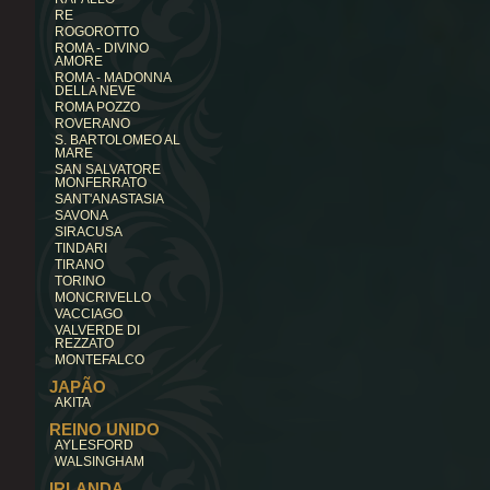
RE
ROGOROTTO
ROMA - DIVINO
AMORE
ROMA - MADONNA
DELLA NEVE
ROMA POZZO
ROVERANO
S. BARTOLOMEO AL
MARE
SAN SALVATORE
MONFERRATO
SANT'ANASTASIA
SAVONA
SIRACUSA
TINDARI
TIRANO
TORINO
MONCRIVELLO
VACCIAGO
VALVERDE DI
REZZATO
MONTEFALCO
JAPÃO
AKITA
REINO UNIDO
AYLESFORD
WALSINGHAM
IRLANDA