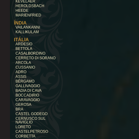
KEVELAER
HEROLDSBACH
HEEDE
MARIENFRIED
ÍNDIA
VAILANKANNI
KALLIKULAM
ITÁLIA
ARDESIO
BETTOLA
CASALBORDINO
CERRETO DI SORANO
ARCOLA
CUSSANIO
ADRO
ASSIS
BÉRGAMO
GALLIVAGGIO
BADIA DI CAVA
BOCCADIRIO
CARAVAGGIO
GEROSA
BRA
CASTEL GODEGO
CERNUSCO SUL
NAVIGLIO
LORETO
CASTELPETROSO
CORBETTA