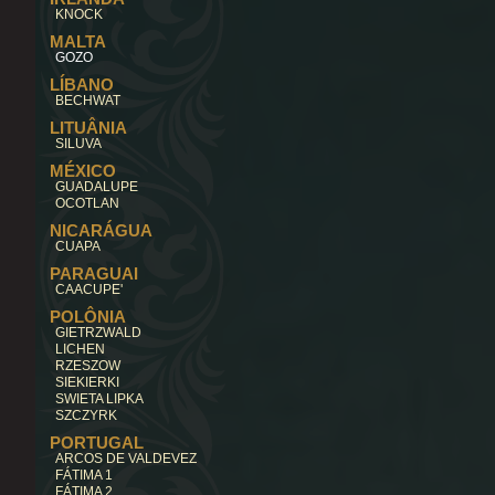
KNOCK
MALTA
GOZO
LÍBANO
BECHWAT
LITUÂNIA
SILUVA
MÉXICO
GUADALUPE
OCOTLAN
NICARÁGUA
CUAPA
PARAGUAI
CAACUPE'
POLÔNIA
GIETRZWALD
LICHEN
RZESZOW
SIEKIERKI
SWIETA LIPKA
SZCZYRK
PORTUGAL
ARCOS DE VALDEVEZ
FÁTIMA 1
FÁTIMA 2