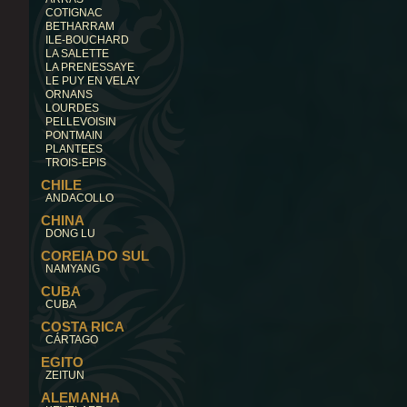
COTIGNAC
BETHARRAM
ILE-BOUCHARD
LA SALETTE
LA PRENESSAYE
LE PUY EN VELAY
ORNANS
LOURDES
PELLEVOISIN
PONTMAIN
PLANTEES
TROIS-EPIS
CHILE
ANDACOLLO
CHINA
DONG LU
COREIA DO SUL
NAMYANG
CUBA
CUBA
COSTA RICA
CÁRTAGO
EGITO
ZEITUN
ALEMANHA