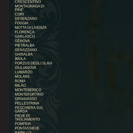
CRESCENTINO
MONTAGNAGA DI
PINE'
CORI
DESENZANO
FOGGIA
MOTTA DI LIVENZA
FLORENÇA
GARLASCO
GÊNOVA
PIETRALBA
GENAZZANO
GHISALBA
ÍMOLA
PORZUS DEGLI SLAVI
GIULIANOVA
LUMARZO
MOLARE
ROMA
MILÃO
MONTEBERICO
MONTEFORTINO
ORNAVASSO
PELLESTRINA
PESCHIERA SUL
GARDA
PIEVE DI
TAGLIAMENTO
POMPEIA
PONTASSIEVE
RAPALLO