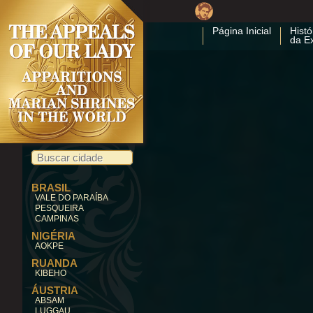
Página Inicial
Histó
da E
BRASIL
VALE DO PARAÍBA
PESQUEIRA
CAMPINAS
NIGÉRIA
AOKPE
RUANDA
KIBEHO
ÁUSTRIA
ABSAM
LUGGAU