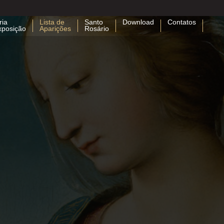
ria
Lista de
Santo
Download
Contatos
xposição
Aparições
Rosário