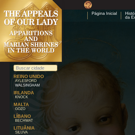
MARE
SAN SALVATORE
MONFERRATO
SANT'ANASTASIA
Página Inicial
Histó
da E
SAVONA
SIRACUSA
TINDARI
TIRANO
TORINO
MONCRIVELLO
VACCIAGO
VALVERDE DI
REZZATO
MONTEFALCO
JAPÃO
AKITA
REINO UNIDO
AYLESFORD
WALSINGHAM
IRLANDA
KNOCK
MALTA
GOZO
LÍBANO
BECHWAT
LITUÂNIA
SILUVA