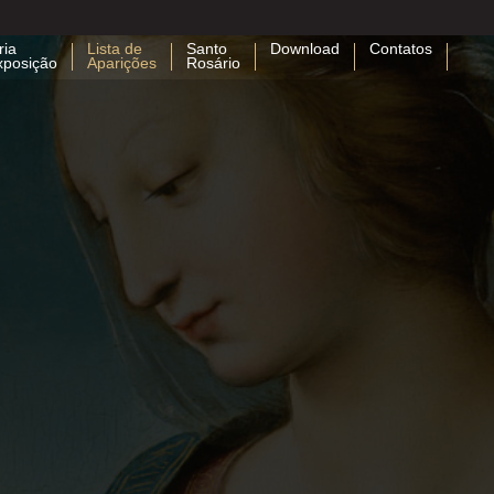
ria
Lista de
Santo
Download
Contatos
xposição
Aparições
Rosário