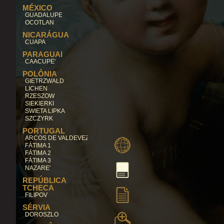
MÉXICO
GUADALUPE
OCOTLAN
NICARÁGUA
CUAPA
PARAGUAI
CAACUPE'
POLÔNIA
GIETRZWALD
LICHEN
RZESZOW
SIEKIERKI
SWIETA LIPKA
SZCZYRK
PORTUGAL
ARCOS DE VALDEVEZ
FÁTIMA 1
FÁTIMA 2
FÁTIMA 3
NAZARE'
REPÚBLICA
TCHECA
FILIPOV
SÉRVIA
DOROSZLO