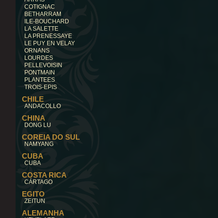
COTIGNAC
BETHARRAM
ILE-BOUCHARD
LA SALETTE
LA PRENESSAYE
LE PUY EN VELAY
ORNANS
LOURDES
PELLEVOISIN
PONTMAIN
PLANTEES
TROIS-EPIS
CHILE
ANDACOLLO
CHINA
DONG LU
COREIA DO SUL
NAMYANG
CUBA
CUBA
COSTA RICA
CÁRTAGO
EGITO
ZEITUN
ALEMANHA