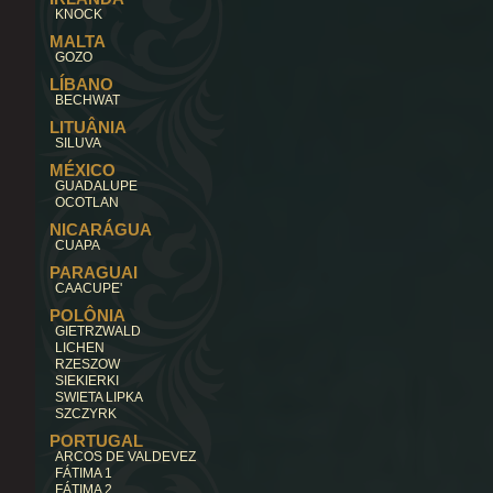
KNOCK
MALTA
GOZO
LÍBANO
BECHWAT
LITUÂNIA
SILUVA
MÉXICO
GUADALUPE
OCOTLAN
NICARÁGUA
CUAPA
PARAGUAI
CAACUPE'
POLÔNIA
GIETRZWALD
LICHEN
RZESZOW
SIEKIERKI
SWIETA LIPKA
SZCZYRK
PORTUGAL
ARCOS DE VALDEVEZ
FÁTIMA 1
FÁTIMA 2