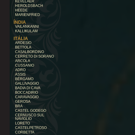
KEVELAER
HEROLDSBACH
HEEDE
MARIENFRIED
ÍNDIA
VAILANKANNI
KALLIKULAM
ITÁLIA
ARDESIO
BETTOLA
CASALBORDINO
CERRETO DI SORANO
ARCOLA
CUSSANIO
ADRO
ASSIS
BÉRGAMO
GALLIVAGGIO
BADIA DI CAVA
BOCCADIRIO
CARAVAGGIO
GEROSA
BRA
CASTEL GODEGO
CERNUSCO SUL
NAVIGLIO
LORETO
CASTELPETROSO
CORBETTA