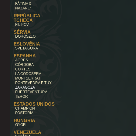
FÁTIMA 3
NAZARE'
REPÚBLICA
TCHECA
FILIPOV
SÉRVIA
DOROSZLO
ESLOVÊNIA
SVETA GORA
ESPANHA
AGRES
CÓRDOBA
CORTES
LA CODOSERA
MONTSERRAT
PONTEVEDRA E TUY
ZARAGOZA
FUERTEVENTURA
TEROR
ESTADOS UNIDOS
CHAMPION
FOSTORIA
HUNGRIA
GYOR
VENEZUELA