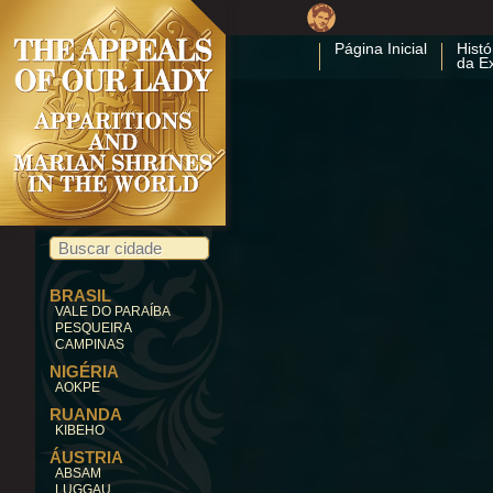
Página Inicial
Histó
da E
BRASIL
VALE DO PARAÍBA
PESQUEIRA
CAMPINAS
NIGÉRIA
AOKPE
RUANDA
KIBEHO
ÁUSTRIA
ABSAM
LUGGAU