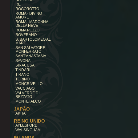
RE
ROGOROTTO
ROMA - DIVINO
AMORE
ROMA - MADONNA
DELLA NEVE
ROMA POZZO
ROVERANO
S. BARTOLOMEO AL
MARE
SAN SALVATORE
MONFERRATO
SANT'ANASTASIA
SAVONA
SIRACUSA
TINDARI
TIRANO
TORINO
MONCRIVELLO
VACCIAGO
VALVERDE DI
REZZATO
MONTEFALCO
JAPÃO
AKITA
REINO UNIDO
AYLESFORD
WALSINGHAM
IRLANDA