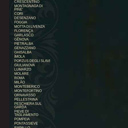
CRESCENTINO
MONTAGNAGA DI
PINE'
CORI
DESENZANO
FOGGIA
MOTTA DI LIVENZA
FLORENÇA
GARLASCO
GÊNOVA
PIETRALBA
GENAZZANO
GHISALBA
ÍMOLA
PORZUS DEGLI SLAVI
GIULIANOVA
LUMARZO
MOLARE
ROMA
MILÃO
MONTEBERICO
MONTEFORTINO
ORNAVASSO
PELLESTRINA
PESCHIERA SUL
GARDA
PIEVE DI
TAGLIAMENTO
POMPEIA
PONTASSIEVE
RAPALLO